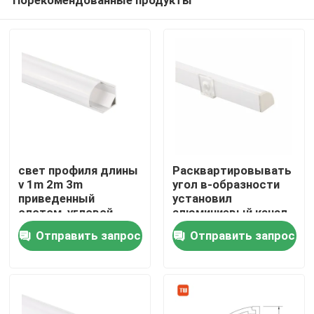
свет профиля длины
Расквартировывать
v 1m 2m 3m
угол в-образности
приведенный
установил
слотом, угловой
алюминиевый канал
Дом
освещая профиль
приведенный для
Отправить запрос
Отправить запрос
приведенный
света шкафа
штранг-прессования
Продукты
О нас