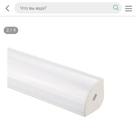
2
/
4