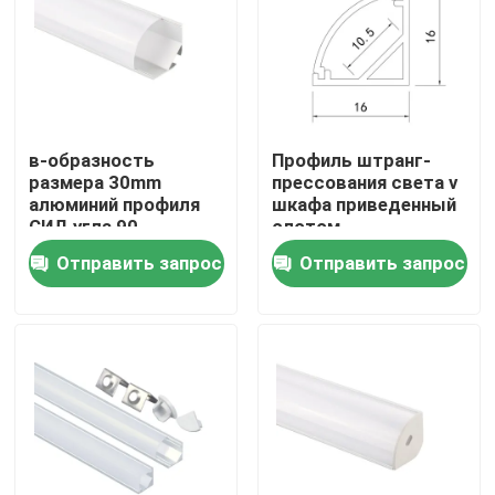
Путешествие фабрики
Проверка качества
в-образность
Профиль штранг-
размера 30mm
прессования света v
Свяжитесь мы
алюминий профиля
шкафа приведенный
СИД угла 90
слотом,
градусов для
установленное
Отправить запрос
Отправить запрос
прокладок СИД
угловое привел
Новости
профиль алюминия
прокладки
Поверхностный установленный профиль СИД
Утопленные профили СИД
Профиль СИД штукатурной плиты