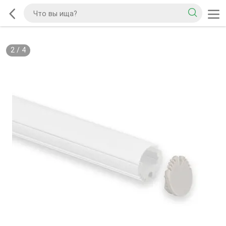
2
/
4