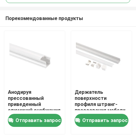
Порекомендованные продукты
Анодируя
Держатель
Дом
прессованный
поверхности
приведенный
профиля штранг-
алюминий снабжения
прессования мебели
Продукты
жилищем освещающ
сплава Heatsink
Отправить запрос
Отправить запрос
поверхность
алюминиевый привел
профиля установил
линейный свет
О нас