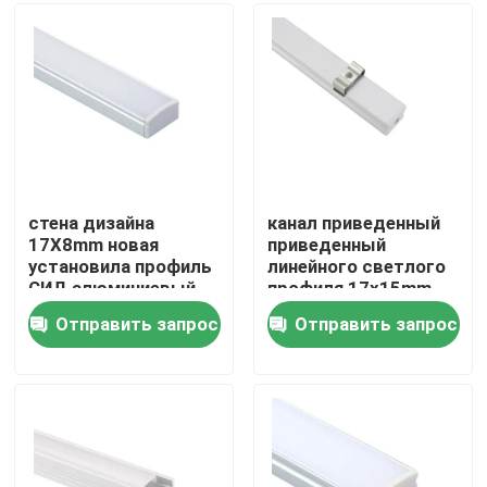
Путешествие фабрики
Проверка качества
Свяжитесь мы
стена дизайна
канал приведенный
17X8mm новая
приведенный
установила профиль
линейного светлого
Новости
СИД алюминиевый
профиля 17x15mm
для освещения кухни
жилой
Отправить запрос
Отправить запрос
поверхностный
Поверхностный установленный профиль СИД
установленный
Утопленные профили СИД
Профиль СИД штукатурной плиты