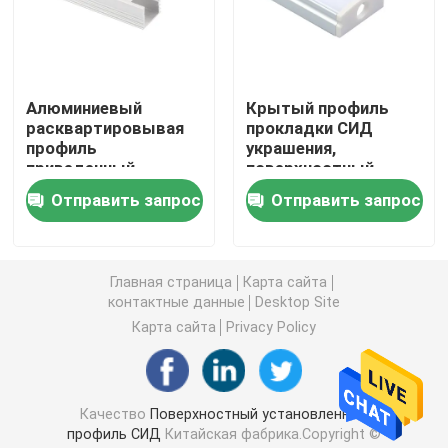
Умные света прокладки СИД
Алюминиевый
Крытый профиль
Угловой профиль СИД
расквартировывая
прокладки СИД
профиль
украшения,
приведенный
поверхностный
Круговой профиль СИД
приведенный канала
профиль штранг-
Отправить запрос
Отправить запрос
поверхностный
прессования СИД
установленный для
Приостанавливанный профиль СИД
освещения офиса
Главная страница
Карта сайта
контактные данные
Desktop Site
линейные света приведенные
Карта сайта
Privacy Policy
Прокладки СИД УДАРА
Качество
Поверхностный установленный
Прокладки СИД SMD
профиль СИД
Китайская фабрика.Copyright ©