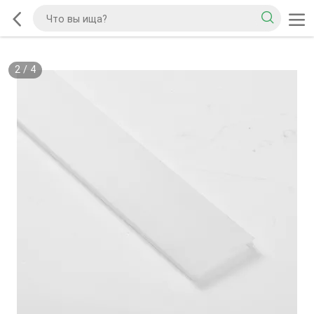
2
/
4