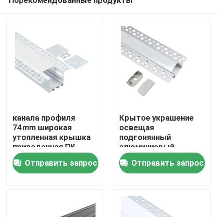
канала профиля
Крытое украшение
74mm широкая
освещая
утопленная крышка
подгонянный
приведенная ПК
алюминиевый
Дом
алюминиевого Milky
гипсокартон
Отправить запрос
Отправить запрос
привела линейный
приведенный гипса
свет
профиля
Продукты
О нас