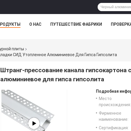
РОДУКТЫ
О НАС
ПУТЕШЕСТВИЕ ФАБРИКИ
ПРОВЕРК
урной плиты
кладки СИД Утопленное Алюминиевое Для Гипса Гипсолита
Штранг-прессование канала гипсокартона 
алюминиевое для гипса гипсолита
Подробная инфор
Место
происхождения:
Фирменное
наименование:
Сертификация: