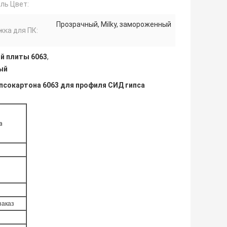
ль Цвет:
Прозрачный, Milky, замороженный
жка для ПК:
й плиты 6063
,
ый
ипсокартона 6063 для профиля СИД гипса
а
заказ