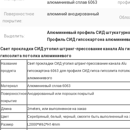
алюминиевый сплав 6063
профи
Поверхностное
алюминий анодированный
Обло
покрытие:
Алюминиевый профиль СИД штукатурно
Выделить:
Профиль СИД гипсокартона алюминиев
Свет прокладки СИД утопил штранг-прессование канала Alu г
гипсолита потолка алюминиевого
Название
Свет прокладки СИД утопил штранг-прессование канала Alu
продукта
гипсокартона 6063 для профиля СИД гипса гипсолита потолк
алюминиевого
Материал
Алюминиевый сплав 6063
Поверхностное
Анодированный или порошок покрытый
покрытие
Длина
2meters, или выполненное на заказ
Цвет
Серебряный, белый, черный, смогите быть выполненный на 
Размер
L2000*W62*H14mm