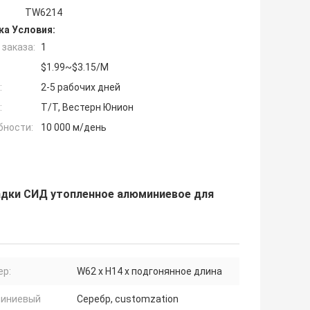
TW6214
ка Условия:
заказа:
1
$1.99~$3.15/M
:
2-5 рабочих дней
:
Т/Т, Вестерн Юнион
бности:
10 000 м/день
адки СИД утопленное алюминиевое для
ер:
W62 x H14 x подгонянное длина
иниевый
Серебр, customzation