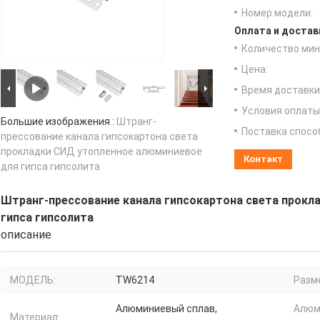
Номер модели:
Оплата и достав
Количество мин 
Цена:
Время доставки
Условия оплаты
Большие изображения :
Штранг-
Поставка спосо
прессование канала гипсокартона света
прокладки СИД утопленное алюминиевое
Контакт
для гипса гипсолита
Штранг-прессование канала гипсокартона света прокл
гипса гипсолита
описание
МОДЕЛЬ:
TW6214
Разм
Алюминиевый сплав,
Алюм
Материал: