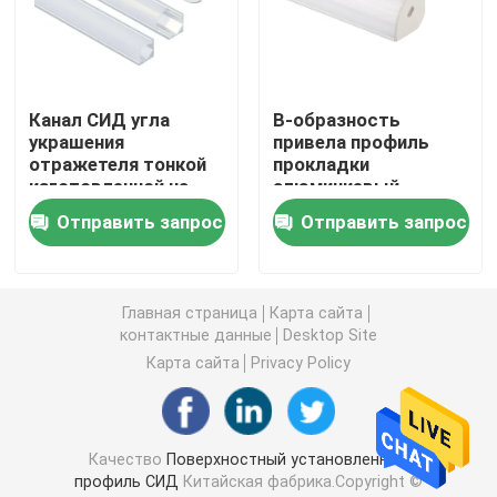
Умные света прокладки СИД
Канал СИД угла
В-образность
Угловой профиль СИД
украшения
привела профиль
отражетеля тонкой
прокладки
изготовленной на
алюминиевый,
Круговой профиль СИД
заказ длины Milky
угловой
Отправить запрос
Отправить запрос
для света шкафа
алюминиевый
профиль
Приостанавливанный профиль СИД
приведенный
штранг-прессования
Главная страница
Карта сайта
контактные данные
Desktop Site
линейные света приведенные
Карта сайта
Privacy Policy
Прокладки СИД УДАРА
Качество
Поверхностный установленный
Прокладки СИД SMD
профиль СИД
Китайская фабрика.Copyright ©