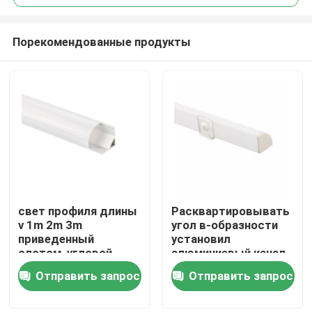
Порекомендованные продукты
свет профиля длины
Расквартировывать
Дом
v 1m 2m 3m
угол в-образности
приведенный
установил
слотом, угловой
алюминиевый канал
Продукты
освещая профиль
приведенный для
Отправить запрос
Отправить запрос
приведенный
света шкафа
штранг-прессования
О нас