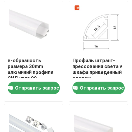
Путешествие фабрики
Проверка качества
Свяжитесь мы
в-образность
Профиль штранг-
размера 30mm
прессования света v
алюминий профиля
шкафа приведенный
Новости
СИД угла 90
слотом,
градусов для
установленное
Отправить запрос
Отправить запрос
прокладок СИД
угловое привел
Поверхностный установленный профиль СИД
профиль алюминия
прокладки
Утопленные профили СИД
Профиль СИД штукатурной плиты