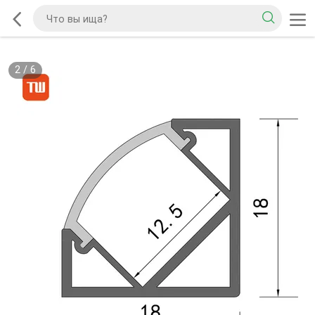
2
/
6