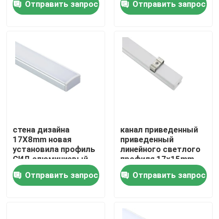
Отправить запрос
Отправить запрос
поверхность
алюминиевый привел
профиля установил
линейный свет
Путешествие фабрики
Проверка качества
Свяжитесь мы
Новости
стена дизайна
канал приведенный
17X8mm новая
приведенный
установила профиль
линейного светлого
Поверхностный установленный профиль СИД
СИД алюминиевый
профиля 17x15mm
для освещения кухни
жилой
Отправить запрос
Отправить запрос
поверхностный
Утопленные профили СИД
установленный
Профиль СИД штукатурной плиты