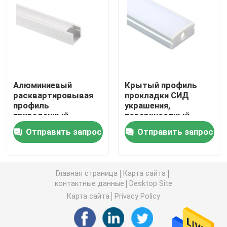
Умные света прокладки СИД
Угловой профиль СИД
Алюминиевый
Крытый профиль
Круговой профиль СИД
расквартировывая
прокладки СИД
профиль
украшения,
приведенный
поверхностный
Приостанавливанный профиль СИД
приведенный канала
профиль штранг-
Отправить запрос
Отправить запрос
поверхностный
прессования СИД
установленный для
линейные света приведенные
освещения офиса
Главная страница
Карта сайта
контактные данные
Desktop Site
Прокладки СИД УДАРА
Карта сайта
Privacy Policy
Прокладки СИД SMD