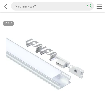
2
/
7