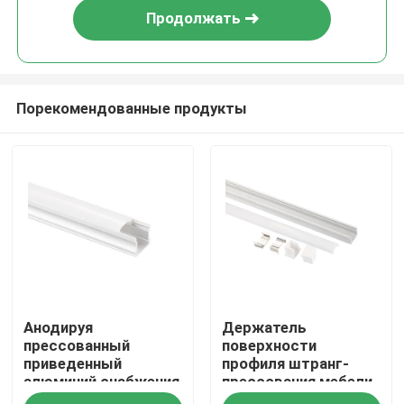
Продолжать
Порекомендованные продукты
Дом
Анодируя
Держатель
Продукты
прессованный
поверхности
приведенный
профиля штранг-
алюминий снабжения
прессования мебели
О нас
жилищем освещающ
сплава Heatsink