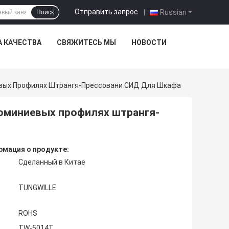
Отправить запрос
|
Russian
Поиск
А КАЧЕСТВА
СВЯЖИТЕСЬ МЫ
НОВОСТИ
евых Профилях Штрангя-Прессовани СИД Для Шкафа
люминиевых профилях штрангя-
мация о продукте:
Сделанный в Китае
TUNGWILLE
ROHS
TW-5014T