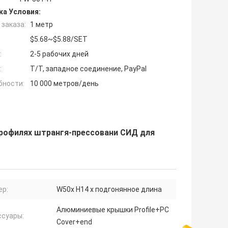
ка Условия:
заказа:
1 метр
$5.68~$5.88/SET
:
2-5 рабочих дней
:
T/T, западное соединение, PayPal
бности:
10 000 метров/день
профилях штрангя-прессовани СИД для
ер:
W50x H14 x подгонянное длина
Алюминиевые крышки Profile+PC
ссуары:
Cover+end