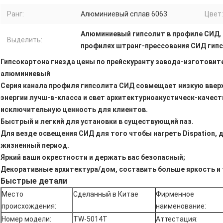
Ранг:
Алюминиевый сплав 6063
Цвет:
Алюминиевый гипсолит в профиле СИД
,
Выделить:
профилях штранг-прессования СИД гип
Гипсокартона гнезда цены по прейскуранту завода-изготови
алюминиевый
Серия канала профиля гипсолита СИД совмещает низкую ввер
энергии лучш-в-класса и свет архитектурноакустическ-качест
исключительную ценность для клиентов.
Быстрый и легкий для установки в существующий паз.
Для везде освещения СИД для того чтобы нагреть Dispation,
жизненный период.
Яркий ваши окрестности и держать вас безопасный;
Декоративные архитектура/дом, составить больше яркость и 
Быстрые детали
Место
Сделанный в Китае
Фирменное
происхождения:
наименование:
Номер модели:
TW-5014T
Аттестация: