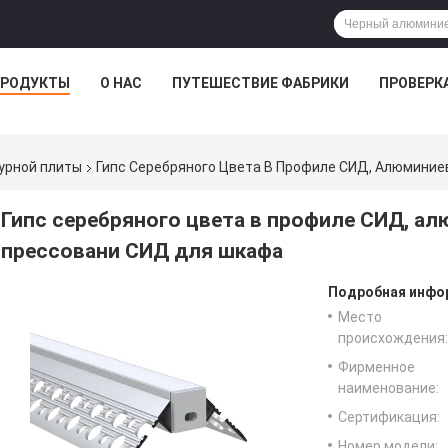
РОДУКТЫ
О НАС
ПУТЕШЕСТВИЕ ФАБРИКИ
ПРОВЕРК
урной плиты
Гипс Серебряного Цвета В Профиле СИД, Алюмини
Гипс серебряного цвета в профиле СИД, а
прессовани СИД для шкафа
Подробная инфор
Место
происхождения:
Фирменное
наименование:
Сертификация:
Номер модели: