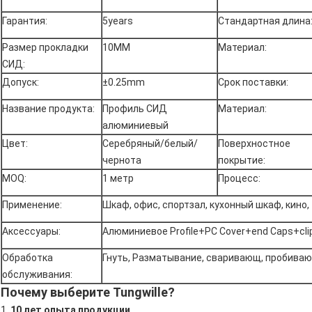
Гарантия:
5years
Стандартная длина
Размер прокладки
10MM
Материал:
СИД:
Допуск:
±0.25mm
Срок поставки:
Название продукта:
Профиль СИД
Материал:
алюминиевый
Цвет:
Серебряный/белый/
Поверхностное
чернота
покрытие:
MOQ:
1 метр
Процесс:
Применение:
Шкаф, офис, спортзал, кухонный шкаф, кино,
Аксессуары:
Алюминиевое Profile+PC Cover+end Caps+cli
Обработка
Гнуть, Разматывание, сваривающ, пробиваю
обслуживания:
Почему выберите Tungwille?
1.
10 лет опыта продукции