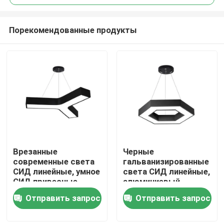
Порекомендованные продукты
Врезанные
Черные
Дом
современные света
гальванизированные
СИД линейные, умное
света СИД линейные,
СИД привесные
алюминиевый
Продукты
светлые 0.9m 1.2m
утопленный
Отправить запрос
Отправить запрос
1.5m
магнитный свет
следа СИД
О нас