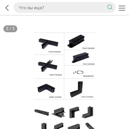
2
/
5