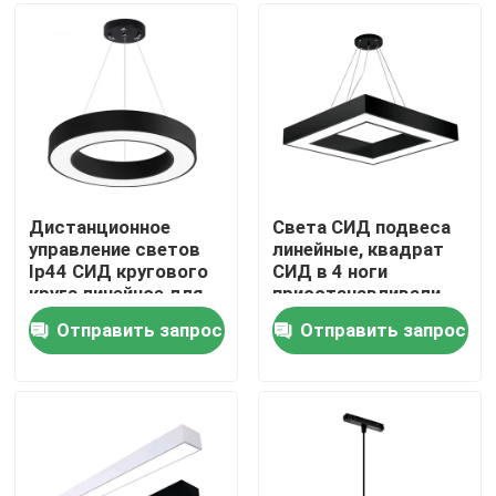
Путешествие фабрики
Проверка качества
Свяжитесь мы
Дистанционное
Света СИД подвеса
управление светов
линейные, квадрат
Ip44 СИД кругового
СИД в 4 ноги
Новости
круга линейное для
приостанавливали
украшения офиса
линейное
Отправить запрос
Отправить запрос
приспособление
Поверхностный установленный профиль СИД
Утопленные профили СИД
Профиль СИД штукатурной плиты