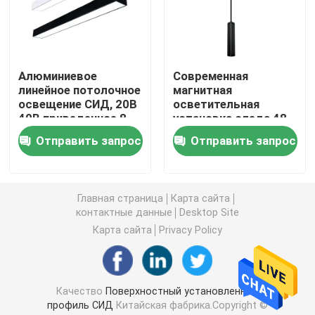
Умные света прокладки СИД
Алюминиевое
Современная
Угловой профиль СИД
линейное потолочное
магнитная
освещение СИД, 20В
осветительная
40В приведенное 8
установка следа 48
Круговой профиль СИД
футов линейное
вольт Без отделки
Отправить запрос
Отправить запрос
для домашнего
офиса
Приостанавливанный профиль СИД
Главная страница
Карта сайта
контактные данные
Desktop Site
линейные света приведенные
Карта сайта
Privacy Policy
Прокладки СИД УДАРА
Качество
Поверхностный установленный
Прокладки СИД SMD
профиль СИД
Китайская фабрика.Copyright ©