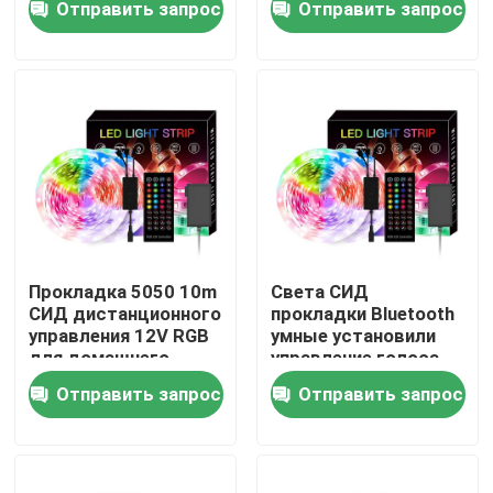
Отправить запрос
Отправить запрос
музыки
Путешествие фабрики
Проверка качества
Свяжитесь мы
Новости
Прокладка 5050 10m
Света СИД
СИД дистанционного
прокладки Bluetooth
управления 12V RGB
умные установили
Поверхностный установленный профиль СИД
для домашнего
управление голоса
украшения
музыки 5050 RGB
Отправить запрос
Отправить запрос
Утопленные профили СИД
Профиль СИД штукатурной плиты