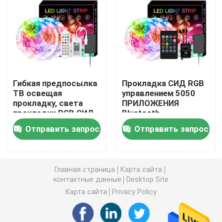
Умные света прокладки СИД
Угловой профиль СИД
Гибкая предпосылка
Прокладка СИД RGB
Круговой профиль СИД
ТВ освещая
управлением 5050
прокладку, света
ПРИЛОЖЕНИЯ
прокладки RGB СИД
Bluetooth
Приостанавливанный профиль СИД
5m крытые 5050 12V
водоустойчивая для
Отправить запрос
Отправить запрос
крытого на
открытом воздухе
линейные света приведенные
украшения
Главная страница
Карта сайта
контактные данные
Desktop Site
Прокладки СИД УДАРА
Карта сайта
Privacy Policy
Прокладки СИД SMD