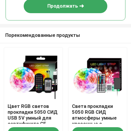
Продолжать
Порекомендованные продукты
Дом
Цвет RGB светов
Света прокладки
Продукты
прокладки 5050 СИД
5050 RGB СИД
USB 5V умный для
атмосферы умные
сертификата CE
красочные с
О нас
предпосылки ТВ
управлением голоса