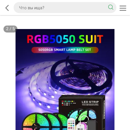
2
/
5